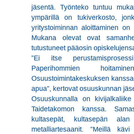
jäsentä. Työnteko tuntuu muka
ympärillä on tukiverkosto, jo
yritystoiminnan aloittaminen on 
Mukana olevat ovat samanhen
tutustuneet pääosin opiskelujensa
”Ei itse perustamisproses
Paperihommien hoitamin
Osuustoimintakeskuksen kanssa ja
apua”, kertovat osuuskunnan jäs
Osuuskunnalla on kivijalkalii
Taidetakomon kanssa. Samass
kultasepät, kultasepän alan
metalliartesaanit. ”Meillä k