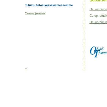
Suositt
Tutustu tietosuojaselosteeseemme
Osuustoimin
Tietosuojaseloste
Co-op -studi
Osuustoimint