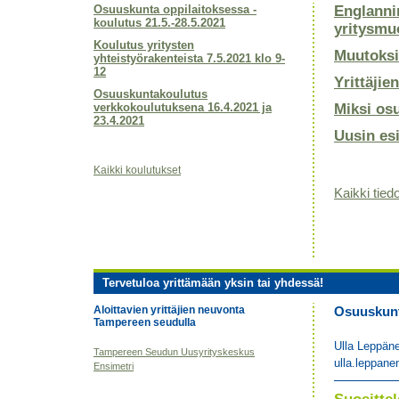
Osuuskunta oppilaitoksessa -
Englanni
koulutus 21.5.-28.5.2021
yritysmu
Koulutus yritysten
Muutoksi
yhteistyörakenteista 7.5.2021 klo 9-
12
Yrittäjie
Osuuskuntakoulutus
verkkokoulutuksena 16.4.2021 ja
Miksi os
23.4.2021
Uusin es
Kaikki koulutukset
Kaikki tiedo
Tervetuloa yrittämään yksin tai yhdessä!
Aloittavien yrittäjien neuvonta
Osuuskunta
Tampereen seudulla
Ulla Leppän
Tampereen Seudun Uusyrityskeskus
ulla.leppane
Ensimetri