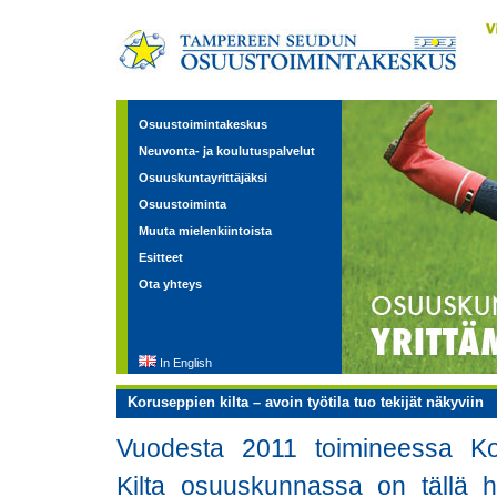
Osuustoimintakeskus
Neuvonta- ja koulutuspalvelut
Osuuskuntayrittäjäksi
Osuustoiminta
Muuta mielenkiintoista
Esitteet
Ota yhteys
In English
Koruseppien kilta – avoin työtila tuo tekijät näkyviin
Vuodesta 2011 toimineessa Ko
Kilta osuuskunnassa on tällä h