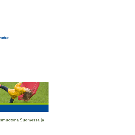
eudun
tysmuotona Suomessa ja