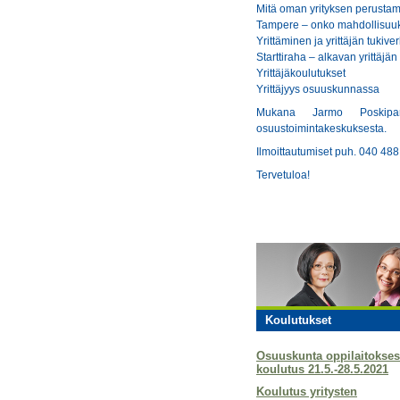
Mitä oman yrityksen perustam
Tampere – onko mahdollisuuks
Yrittäminen ja yrittäjän tukiver
Starttiraha – alkavan yrittäjän
Yrittäjäkoulutukset
Yrittäjyys osuuskunnassa
Mukana Jarmo Poskipar
osuustoimintakeskuksesta.
Ilmoittautumiset puh. 040 488 
Tervetuloa!
Koulutukset
Osuuskunta oppilaitokses
koulutus 21.5.-28.5.2021
Koulutus yritysten