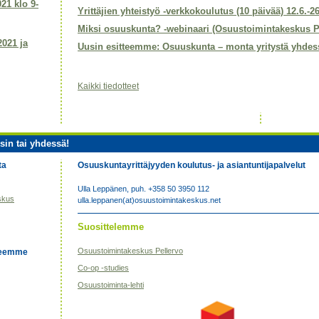
021 klo 9-
Yrittäjien yhteistyö -verkkokoulutus (10 päivää) 12.6.-2
Miksi osuuskunta? -webinaari (Osuustoimintakeskus P
2021 ja
Uusin esitteemme: Osuuskunta – monta yritystä yhdes
Kaikki tiedotteet
sin tai yhdessä!
ta
Osuuskuntayrittäjyyden koulutus- ja asiantuntijapalvelut
Ulla Leppänen, puh. +358 50 3950 112
skus
ulla.leppanen(at)osuustoimintakeskus.net
Suosittelemme
Osuustoimintakeskus Pellervo
eseemme
Co-op -studies
Osuustoiminta-lehti