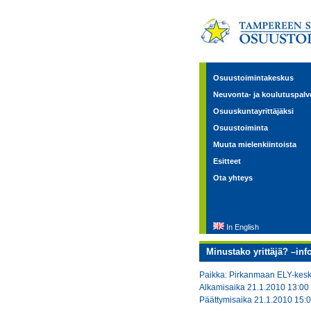
Osuustoimintakeskus
Neuvonta- ja koulutuspalv
Osuuskuntayrittäjäksi
Osuustoiminta
Muuta mielenkiintoista
Esitteet
Ota yhteys
In English
Minustako yrittäjä? –inf
Paikka: Pirkanmaan ELY-kesk
Alkamisaika 21.1.2010 13:00
Päättymisaika 21.1.2010 15: