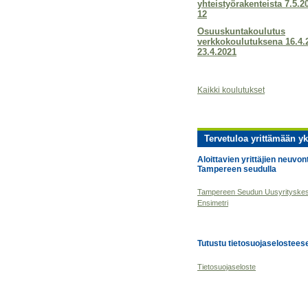
yhteistyörakenteista 7.5.2
12
Osuuskuntakoulutus
verkkokoulutuksena 16.4.
23.4.2021
Kaikki koulutukset
Tervetuloa yrittämään yk
Aloittavien yrittäjien neuvon
Tampereen seudulla
Tampereen Seudun Uusyrityske
Ensimetri
Tutustu tietosuojaseloste
Tietosuojaseloste