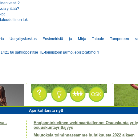
inen vaatii?
ia yrittää?
kot
 taloudellinen tuki
ta Uusyrityskeskus Ensimetristä ja Mirja Taipale Tampereen s
1421 tai sähköpostitse TE-toimistoon jarmo.lepisto(at)mol.fi
Ajankohtaista nyt!
sa -
Englanninkielinen webinaaritallenne: Osuuskunta yri
osuuskuntayrittäjyys
Muutoksia toiminnassamme huhtikuusta 2022 alkaen