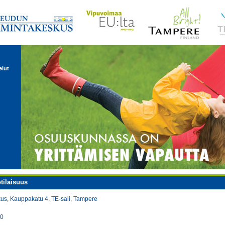
elut
otilaisuus
us, Kauppakatu 4, TE-sali, Tampere
00