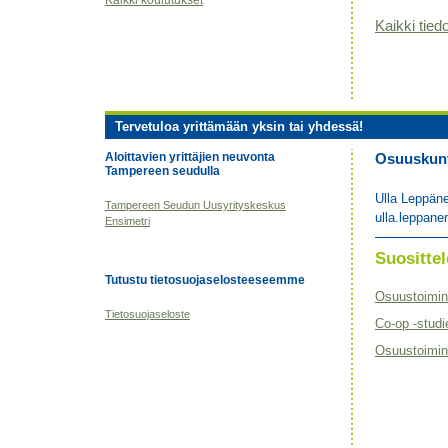
Kaikki koulutukset
Kaikki tiedo
Tervetuloa yrittämään yksin tai yhdessä!
Aloittavien yrittäjien neuvonta
Osuuskunta
Tampereen seudulla
Ulla Leppän
Tampereen Seudun Uusyrityskeskus
ulla.leppane
Ensimetri
Suositt
Tutustu tietosuojaselosteeseemme
Osuustoimin
Tietosuojaseloste
Co-op -studi
Osuustoimint