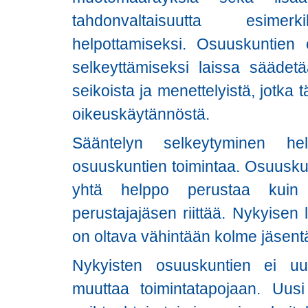
tahdonvaltaisuutta esimerki
helpottamiseksi. Osuuskuntien o
selkeyttämiseksi laissa säädetä
seikoista ja menettelyistä, jotka 
oikeuskäytännöstä.
Sääntelyn selkeytyminen help
osuuskuntien toimintaa. Osuusku
yhtä helppo perustaa kuin o
perustajajäsen riittää. Nykyise
on oltava vähintään kolme jäsent
Nykyisten osuuskuntien ei uu
muuttaa toimintatapojaan. Uusi