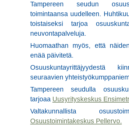
Tampereen seudun osuusto
toimintaansa uudelleen. Huhtik
toistaiseksi tarjoa osuuskunta
neuvontapalveluja.
Huomaathan myös, että näiden 
enää päivitetä.
Osuuskuntayrittäjyydestä kii
seuraavien yhteistyökumppaniem
Tampereen seudulla osuuskun
tarjoaa
Uusyrityskeskus Ensimetr
Valtakunnallista osuustoi
Osuustoimintakeskus Pellervo.