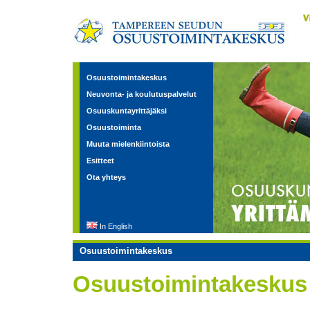
Osuustoimintakeskus
Neuvonta- ja koulutuspalvelut
Osuuskuntayrittäjäksi
Osuustoiminta
Muuta mielenkiintoista
Esitteet
Ota yhteys
In English
Osuustoimintakeskus
Osuustoimintakeskus 