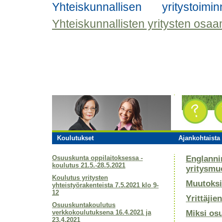
Yhteiskunnallisen yritystoi
Yhteiskunnallisten yritysten osa
Koulutukset
Ajankohtaista 
Osuuskunta oppilaitoksessa -
Englanni
koulutus 21.5.-28.5.2021
yritysmu
Koulutus yritysten
Muutoksi
yhteistyörakenteista 7.5.2021 klo 9-
12
Yrittäjie
Osuuskuntakoulutus
verkkokoulutuksena 16.4.2021 ja
Miksi os
23.4.2021