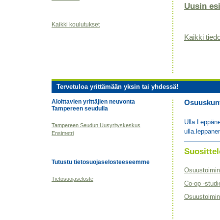
Uusin es
Kaikki koulutukset
Kaikki tiedo
Tervetuloa yrittämään yksin tai yhdessä!
Aloittavien yrittäjien neuvonta
Osuuskunta
Tampereen seudulla
Ulla Leppän
Tampereen Seudun Uusyrityskeskus
ulla.leppane
Ensimetri
Suositt
Tutustu tietosuojaselosteeseemme
Osuustoimin
Tietosuojaseloste
Co-op -studi
Osuustoimint