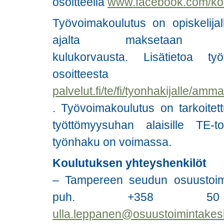
osoitteella
www.facebook.com/ko
Työvoimakoulutus on opiskelija
ajalta maksetaan ty
kulukorvausta. Lisätietoa ty
osoitte
palvelut.fi/te/fi/tyonhakijalle/am
. Työvoimakoulutus on tarkoitettu
työttömyysuhan alaisille TE-to
työnhaku on voimassa.
Koulutuksen yhteyshenkilöt
– Tampereen seudun osuustoim
puh. +358 5
ulla.leppanen@osuustoimintakes