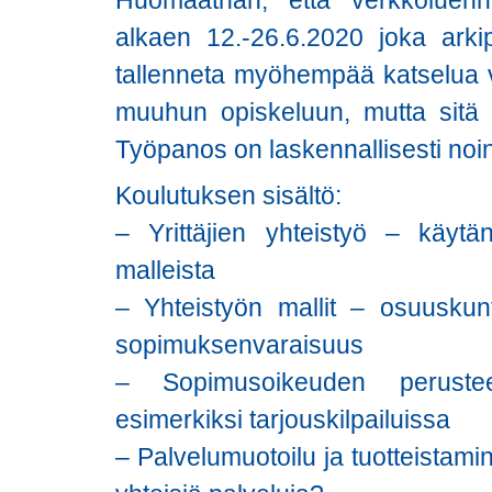
Huomaathan, että verkkoluennot
alkaen 12.-26.6.2020 joka arkip
tallenneta myöhempää katselua va
muuhun opiskeluun, mutta sitä vo
Työpanos on laskennallisesti noi
Koulutuksen sisältö:
– Yrittäjien yhteistyö – käytä
malleista
– Yhteistyön mallit – osuuskunt
sopimuksenvaraisuus
– Sopimusoikeuden perustee
esimerkiksi tarjouskilpailuissa
– Palvelumuotoilu ja tuotteistam