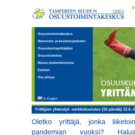
Osuustoimintakeskus
Neuvonta- ja koulutuspalvelut
Osuuskuntayrittäjäksi
Osuustoiminta
Muuta mielenkiintoista
Esitteet
Ota yhteys
In English
Yrittäjien yhteistyö -verkkokoulutus (10 päivää) 12.6.-
Oletko yrittäjä, jonka liiket
pandemian vuoksi? Halu