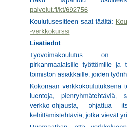
Haku tapahtuu osoitt
palvelut.fi/kt/692756
Koulutusesitteen saat täältä:
Koul
-verkkokurssi
Lisätiedot
Työvoimakoulutus on tark
pirkanmaalaisille työttömille ja
toimiston asiakkaille, joiden työ
Kokonaan verkkokoulutuksena tot
luentoja, pienryhmätehtäviä, s
verkko-ohjausta, ohjattua i
kehittämistehtäviä, jotka vievät y