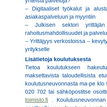
yhteisiä palveluja?
– Digitaaliset työkalut ja alust
asiakaspalveluun ja myyntiin
– Julkisen sektori yrittäjä
rahoitusmahdollisuudet ja palvelu
– Yrittäjyys verkostoissa – kevyt
yritykselle
Lisätietoja koulutuksesta
Tietoa koulutukseen hakeu
maksettavista taloudellisista et
koulutusneuvonnasta ma-pe klo 9
020 702 tai sähköpostitse osoit
toimisto.fi
. Koulutusneuvonnan