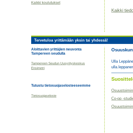
Kaikki koulutukset
Kaikki tiedo
Tervetuloa yrittämään yksin tai yhdessä!
Aloittavien yrittäjien neuvonta
Osuuskunta
Tampereen seudulla
Ulla Leppän
Tampereen Seudun Uusyrityskeskus
ulla.leppane
Ensimetri
Suositt
Tutustu tietosuojaselosteeseemme
Osuustoimin
Tietosuojaseloste
Co-op -studi
Osuustoimint