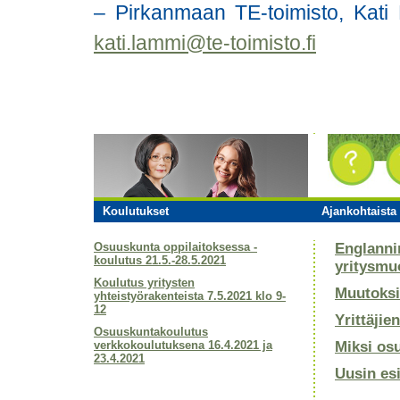
– Pirkanmaan TE-toimisto, Kati
kati.lammi@te-toimisto.fi
Koulutukset
Ajankohtaista 
Osuuskunta oppilaitoksessa -
Englanni
koulutus 21.5.-28.5.2021
yritysmu
Koulutus yritysten
Muutoksi
yhteistyörakenteista 7.5.2021 klo 9-
12
Yrittäjie
Osuuskuntakoulutus
verkkokoulutuksena 16.4.2021 ja
Miksi os
23.4.2021
Uusin es