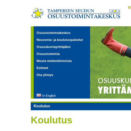
Osuustoimintakeskus
Neuvonta- ja koulutuspalvelut
Osuuskuntayrittäjäksi
Osuustoiminta
Muuta mielenkiintoista
Esitteet
Ota yhteys
In English
Koulutus
Koulutus