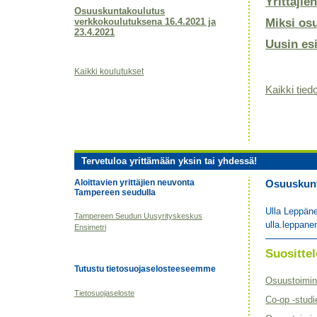
Yrittäjie
Osuuskuntakoulutus
verkkokoulutuksena 16.4.2021 ja
Miksi os
23.4.2021
Uusin es
Kaikki koulutukset
Kaikki tiedo
Tervetuloa yrittämään yksin tai yhdessä!
Aloittavien yrittäjien neuvonta
Osuuskunta
Tampereen seudulla
Ulla Leppän
Tampereen Seudun Uusyrityskeskus
ulla.leppane
Ensimetri
Suositt
Tutustu tietosuojaselosteeseemme
Osuustoimin
Tietosuojaseloste
Co-op -studi