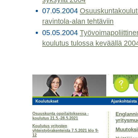
07.05.2004
Osuuskuntakoulutu
ravintola-alan tehtäviin
05.05.2004
Työvoimapoliittine
koulutus tulossa keväällä 200
Koulutukset
Ajankohtaista 
Osuuskunta oppilaitoksessa -
Englanni
koulutus 21.5.-28.5.2021
yritysmu
Koulutus yritysten
Muutoksi
yhteistyörakenteista 7.5.2021 klo 9-
12