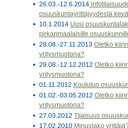
26.03.-12.6.2014
Infotilaisuud
osuuskuntayrittäjyydestä kevä
10.1.2014
Uusi osuuskuntalak
pirkanmaalaisille osuuskunnill
28.08.-27.11.2013
Oletko kii
yritysmuotona?
29.08.-12.12.2012
Oletko kii
yritysmuotona?
01.11.2012
Koulutus osuuskun
01.02.-03.05.2012
Oletko kii
yritysmuotona?
27.03.2012
Tilaisuus osuusku
17.02.2010
Minustako yrittäjä?