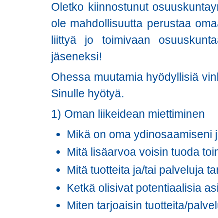
Oletko kiinnostunut osuuskuntayri
ole mahdollisuutta perustaa om
liittyä jo toimivaan osuuskunt
jäseneksi!
Ohessa muutamia hyödyllisiä vinkke
Sinulle hyötyä.
1) Oman liikeidean miettiminen
Mikä on oma ydinosaamiseni j
Mitä lisäarvoa voisin tuoda to
Mitä tuotteita ja/tai palveluja t
Ketkä olisivat potentiaalisia a
Miten tarjoaisin tuotteita/palve