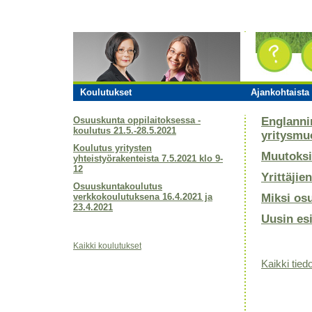
Koulutukset
Ajankohtaista 
Osuuskunta oppilaitoksessa -
Englanni
koulutus 21.5.-28.5.2021
yritysmu
Koulutus yritysten
Muutoksi
yhteistyörakenteista 7.5.2021 klo 9-
12
Yrittäjie
Osuuskuntakoulutus
verkkokoulutuksena 16.4.2021 ja
Miksi os
23.4.2021
Uusin es
Kaikki koulutukset
Kaikki tiedo