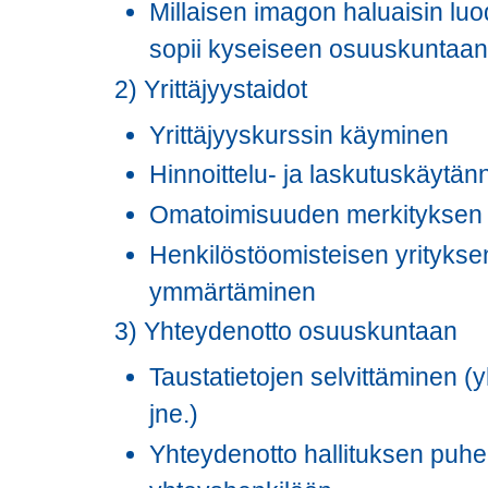
Millaisen imagon haluaisin luod
sopii kyseiseen osuuskuntaa
2) Yrittäjyystaidot
Yrittäjyyskurssin käyminen
Hinnoittelu- ja laskutuskäyt
Omatoimisuuden merkityksen
Henkilöstöomisteisen yrityksen
ymmärtäminen
3) Yhteydenotto osuuskuntaan
Taustatietojen selvittäminen (y
jne.)
Yhteydenotto hallituksen puhe