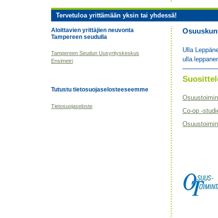
Tervetuloa yrittämään yksin tai yhdessä!
Aloittavien yrittäjien neuvonta
Osuuskunta
Tampereen seudulla
Ulla Leppän
Tampereen Seudun Uusyrityskeskus
ulla.leppane
Ensimetri
Suositt
Tutustu tietosuojaselosteeseemme
Osuustoimin
Tietosuojaseloste
Co-op -studi
Osuustoimint