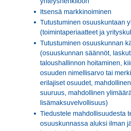
yhteyshenkilöön
Itsensä markkinoiminen
Tutustuminen osuuskuntaan yle
(toimintaperiaatteet ja yritysku
Tutustuminen osuuskunnan kä
(osuuskunnan säännöt, laskut
taloushallinnon hoitaminen, ki
osuuden nimellisarvo tai merki
erilajiset osuudet, mahdollinen
suuruus, mahdollinen ylimäär
lisämaksuvelvollisuus)
Tiedustele mahdollisuudesta t
osuuskunnassa aluksi ilman j