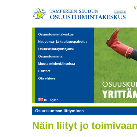
Osuustoimintakeskus
Neuvonta- ja koulutuspalvelut
Osuuskuntayrittäjäksi
Osuustoiminta
Muuta mielenkiintoista
Esitteet
Ota yhteys
In English
Osuuskuntaan liittyminen
Näin liityt jo toimiva