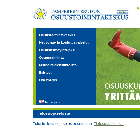
Osuustoimintakeskus
Neuvonta- ja koulutuspalvelut
Osuuskuntayrittäjäksi
Osuustoiminta
Muuta mielenkiintoista
Esitteet
Ota yhteys
In English
Tietosuojaseloste
Tutustu tietosuojaselosteeseemme:
Tietosuojaseloste