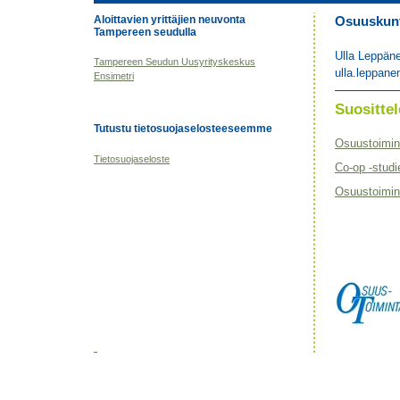
Aloittavien yrittäjien neuvonta
Osuuskunta
Tampereen seudulla
Ulla Leppän
Tampereen Seudun Uusyrityskeskus
ulla.leppane
Ensimetri
Suositt
Tutustu tietosuojaselosteeseemme
Osuustoimin
Tietosuojaseloste
Co-op -studi
Osuustoimint