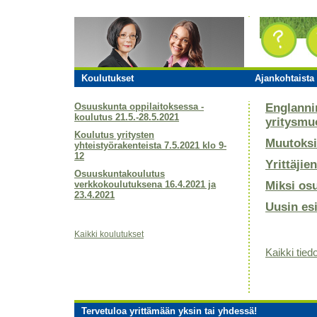
Koulutukset
Ajankohtaista 
Osuuskunta oppilaitoksessa -
Englanni
koulutus 21.5.-28.5.2021
yritysmu
Koulutus yritysten
Muutoksi
yhteistyörakenteista 7.5.2021 klo 9-
12
Yrittäjie
Osuuskuntakoulutus
verkkokoulutuksena 16.4.2021 ja
Miksi os
23.4.2021
Uusin es
Kaikki koulutukset
Kaikki tiedo
Tervetuloa yrittämään yksin tai yhdessä!