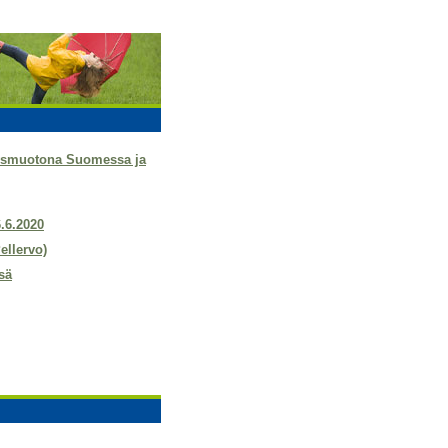
tysmuotona Suomessa ja
6.6.2020
ellervo)
sä