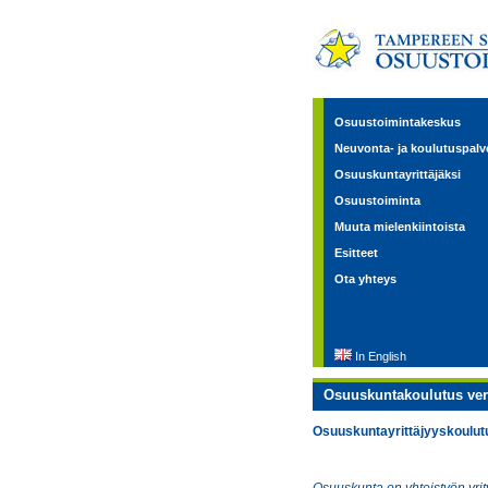
Osuustoimintakeskus
Neuvonta- ja koulutuspalv
Osuuskuntayrittäjäksi
Osuustoiminta
Muuta mielenkiintoista
Esitteet
Ota yhteys
In English
Osuuskuntakoulutus verk
Osuuskuntayrittäjyyskoulutu