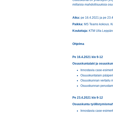
Osuuskunta on yhteistyön yri
millaisia mahdollisuuksia osuu
Aika:
pe 16.4.2021 ja pe 23.4
Paikka:
MS Teams kokous. Kuts
Kouluttaja:
KTM Ulla Leppän
Ohjelma
Pe 16.4.2021 klo 9-12
Osuuskuntalaki ja osuuskun
Innostavia case-esimerk
Osuuskuntalain pääperia
Osuuskunnan vertailu m
Osuuskunnan perustamin
Pe 23.4.2021 klo 9-12
Osuuskunta työllistymismahd
Innostavia case-esimerk