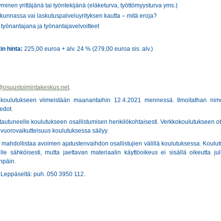
inen yrittäjänä tai työntekijänä (eläketurva, työttömyysturva yms.)
kunnassa vai laskutuspalveluyrityksen kautta – mitä eroja?
yönantajana ja työnantajavelvoitteet
n hinta:
225,00 euroa + alv. 24 % (279,00 euroa sis. alv.)
@osuustoimintakeskus.net
.
oulutukseen viimeistään maanantaihin 12.4.2021 mennessä. Ilmoitathan nim
edot.
ttautuneelle koulutukseen osallistumisen henkilökohtaisesti. Verkkokoulutukseen o
a vuorovaikutteisuus koulutuksessa säilyy.
ä mahdollistaa avoimen ajatustenvaihdon osallistujien välillä koulutuksessa. Koulu
jille sähköisesti, mutta jaettavan materiaalin käyttöoikeus ei sisällä oikeutta jul
enpäin.
a Leppäseltä: puh. 050 3950 112.