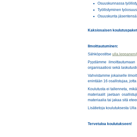
Osuuskunnassa työllistym
Työllistyminen työosuus
Osuuskunta jäsentensä t
Kaksiosaisen koulutuspaketi
Ilmoittautuminen:
Sähköpostitse
ulla.leppanen
Pyydämme ilmoittautumaan k
organisaatiosi sekä laskutusti
Vahvistamme jokaiselle ilmoi
enintään 16 osallistujaa, jott
Koulutusta ei tallenneta, mik
materiaalit jaetaan osallistu
materiaalia tai jakaa sitä ete
Lisätietoja koulutuksesta Ull
Tervetuloa koulutukseen!