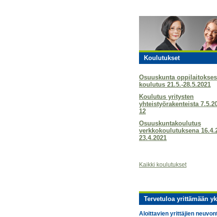
Koulutukset
Osuuskunta oppilaitokses
koulutus 21.5.-28.5.2021
Koulutus yritysten
yhteistyörakenteista 7.5.2
12
Osuuskuntakoulutus
verkkokoulutuksena 16.4.
23.4.2021
Kaikki koulutukset
Tervetuloa yrittämään yk
Aloittavien yrittäjien neuvon