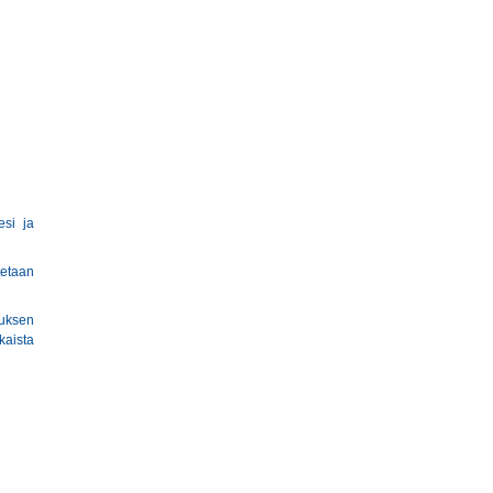
esi ja
tetaan
tuksen
kaista