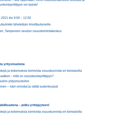
tysmuoto – tule oppimaan, mihin osuuskuntamuoto soveltuu ja
skuntayrittäjyys voi tarjota!
.2021 klo 9:00 – 12:00
ulinkki lähetetään ilmoittautuneille.
en, Tampereen seudun osuustoimintakeskus
ta yritysmuotona
kejä ja kokemuksia toimivista osuuskunnista eri toimialoilla
atteet – mitä on osuuskuntayrittäjyys?
uihin yritysmuotoihin
en – näin onnistut ja vältät sudenkuopat
ollisuutena – polku yrittäjyyteen!
kejä ja kokemuksia toimivista osuuskunnista eri toimialoilla