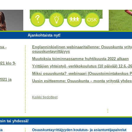
Ajankohtaista nyt!
sa -
Englanninkielinen webinaaritallenne: Osuuskunta yri
osuuskuntayrittäjyys
Muutoksia toiminnassamme huhtikuusta 2022 alkaen
021 klo 9-
Yrittäjien yhteistyö -verkkokoulutus (10 päivää) 12.6.-2
Miksi osuuskunta? -webinaari (Osuustoimintakeskus P
2021 ja
Uusin esitteemme: Osuuskunta – monta yritystä yhdes
Kaikki tiedotteet
sin tai yhdessä!
ta
Osuuskuntayrittäjyyden koulutus- ja asiantuntijapalvelut