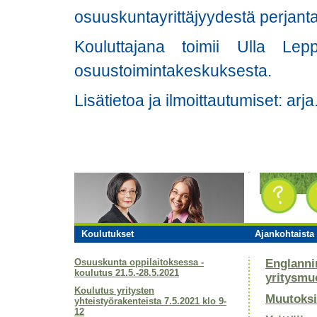
osuuskuntayrittäjyydestä perjant
Kouluttajana toimii Ulla L
osuustoimintakeskuksesta.
Lisätietoa ja ilmoittautumiset: arj
Koulutukset
Ajankohtaista 
Osuuskunta oppilaitoksessa -
Englanni
koulutus 21.5.-28.5.2021
yritysmu
Koulutus yritysten
Muutoksi
yhteistyörakenteista 7.5.2021 klo 9-
12