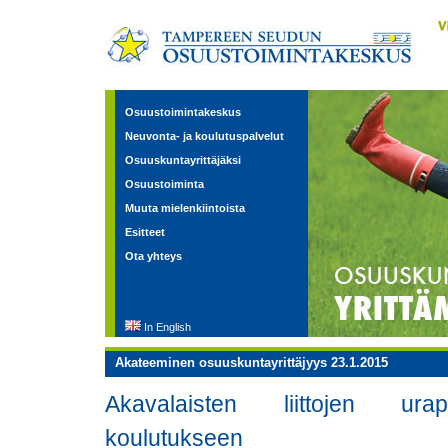
Osuustoimintakeskus
Neuvonta- ja koulutuspalvelut
Osuuskuntayrittäjäksi
Osuustoiminta
Muuta mielenkiintoista
Esitteet
Ota yhteys
In English
Akateeminen osuuskuntayrittäjyys 23.1.2015
Akavalaisten liittojen urap
koulutukseen 