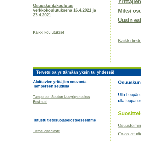
Yrittäjie
Osuuskuntakoulutus
verkkokoulutuksena 16.4.2021 ja
Miksi os
23.4.2021
Uusin es
Kaikki koulutukset
Kaikki tiedo
Tervetuloa yrittämään yksin tai yhdessä!
Aloittavien yrittäjien neuvonta
Osuuskunta
Tampereen seudulla
Ulla Leppän
Tampereen Seudun Uusyrityskeskus
ulla.leppane
Ensimetri
Suositt
Tutustu tietosuojaselosteeseemme
Osuustoimin
Tietosuojaseloste
Co-op -studi