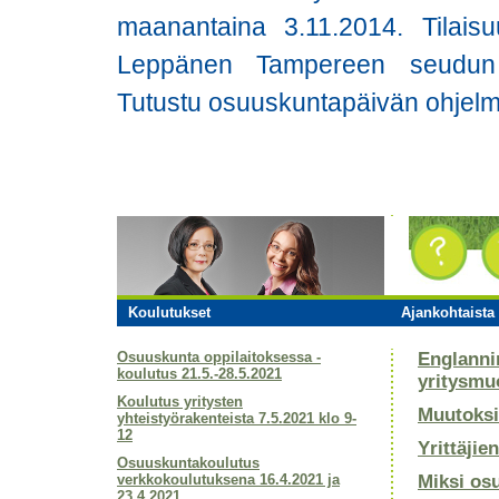
maanantaina 3.11.2014. Tilaisu
Leppänen Tampereen seudun o
Tutustu osuuskuntapäivän ohjelm
Koulutukset
Ajankohtaista 
Osuuskunta oppilaitoksessa -
Englanni
koulutus 21.5.-28.5.2021
yritysmu
Koulutus yritysten
Muutoksi
yhteistyörakenteista 7.5.2021 klo 9-
12
Yrittäjie
Osuuskuntakoulutus
verkkokoulutuksena 16.4.2021 ja
Miksi os
23.4.2021