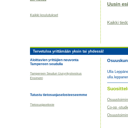
Uusin es
Kaikki koulutukset
Kaikki tiedo
Tervetuloa yrittämään yksin tai yhdessä!
Aloittavien yrittäjien neuvonta
Osuuskunta
Tampereen seudulla
Ulla Leppän
Tampereen Seudun Uusyrityskeskus
ulla.leppane
Ensimetri
Suositt
Tutustu tietosuojaselosteeseemme
Osuustoimin
Tietosuojaseloste
Co-op -studi
Osuustoimint