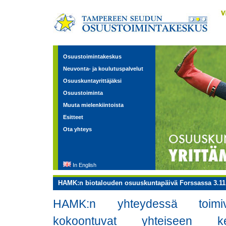
Osuustoimintakeskus
Neuvonta- ja koulutuspalvelut
Osuuskuntayrittäjäksi
Osuustoiminta
Muuta mielenkiintoista
Esitteet
Ota yhteys
In English
HAMK:n biotalouden osuuskuntapäivä Forssassa 3.11
HAMK:n yhteydessä toimiva
kokoontuvat yhteiseen ke