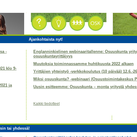
Ajankohtaista nyt!
sa -
Englanninkielinen webinaaritallenne: Osuuskunta yri
osuuskuntayrittäjyys
Muutoksia toiminnassamme huhtikuusta 2022 alkaen
021 klo 9-
Yrittäjien yhteistyö -verkkokoulutus (10 päivää) 12.6.-2
Miksi osuuskunta? -webinaari (Osuustoimintakeskus P
2021 ja
Uusin esitteemme: Osuuskunta – monta yritystä yhdes
Kaikki tiedotteet
sin tai yhdessä!