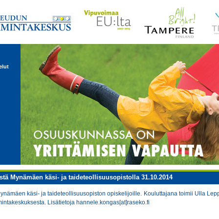
elut
stä Mynämäen käsi- ja taideteollisuusopistolla 31.10.2014
nämäen käsi- ja taideteollisuusopiston opiskelijoille. Kouluttajana toimii Ulla Le
takeskuksesta. Lisätietoja hannele.kongas[at]raseko.fi