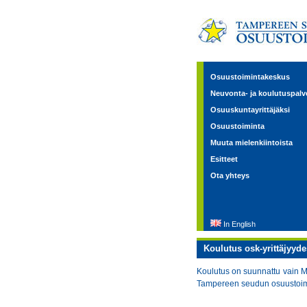
Osuustoimintakeskus
Neuvonta- ja koulutuspalv
Osuuskuntayrittäjäksi
Osuustoiminta
Muuta mielenkiintoista
Esitteet
Ota yhteys
In English
Koulutus osk-yrittäjyyde
Koulutus on suunnattu vain My
Tampereen seudun osuustoimin