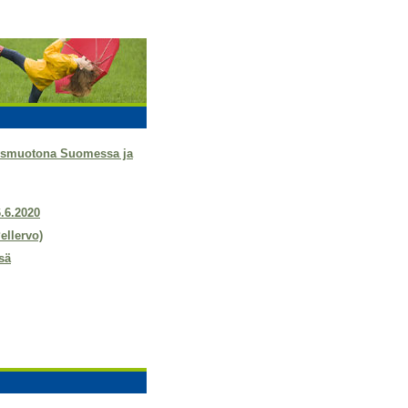
tysmuotona Suomessa ja
6.6.2020
ellervo)
sä