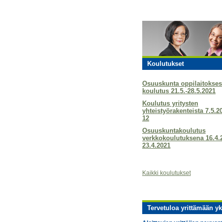
Koulutukset
Osuuskunta oppilaitokses
koulutus 21.5.-28.5.2021
Koulutus yritysten
yhteistyörakenteista 7.5.2
12
Osuuskuntakoulutus
verkkokoulutuksena 16.4.
23.4.2021
Kaikki koulutukset
Tervetuloa yrittämään yk