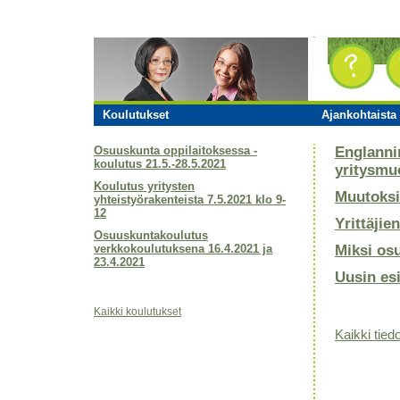
Koulutukset
Ajankohtaista 
Osuuskunta oppilaitoksessa -
Englanni
koulutus 21.5.-28.5.2021
yritysmu
Koulutus yritysten
Muutoksi
yhteistyörakenteista 7.5.2021 klo 9-
12
Yrittäjie
Osuuskuntakoulutus
verkkokoulutuksena 16.4.2021 ja
Miksi os
23.4.2021
Uusin es
Kaikki koulutukset
Kaikki tiedo