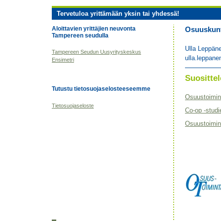
Tervetuloa yrittämään yksin tai yhdessä!
Aloittavien yrittäjien neuvonta
Osuuskunta
Tampereen seudulla
Ulla Leppän
Tampereen Seudun Uusyrityskeskus
ulla.leppane
Ensimetri
Suositt
Tutustu tietosuojaselosteeseemme
Osuustoimin
Tietosuojaseloste
Co-op -studi
Osuustoimint