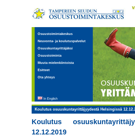
Osuustoimintakeskus
Neuvonta- ja koulutuspalvelut
Osuuskuntayrittäjäksi
Osuustoiminta
Muuta mielenkiintoista
Esitteet
Ota yhteys
In English
Koulutus osuuskuntayrittäjyydestä Helsingissä 12.12.
Koulutus osuuskuntayrittä
12.12.2019