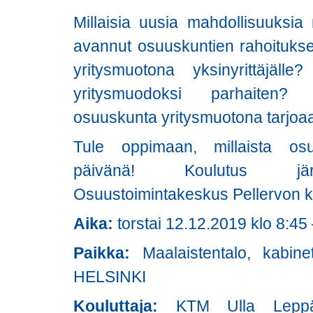
Millaisia uusia mahdollisuuksia
avannut osuuskuntien rahoitukse
yritysmuotona yksinyrittäjälle
yritysmuodoksi parhaiten? M
osuuskunta yritysmuotona tarjoa
Tule oppimaan, millaista osu
päivänä! Koulutus järje
Osuustoimintakeskus Pellervon 
Aika:
torstai 12.12.2019 klo 8:45
Paikka:
Maalaistentalo, kabin
HELSINKI
Kouluttaja:
KTM Ulla Leppä