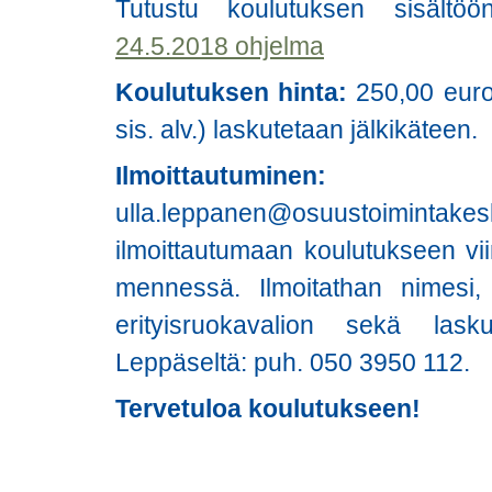
Tutustu koulutuksen sisält
24.5.2018 ohjelma
Koulutuksen hinta:
250,00 euro
sis. alv.) laskutetaan jälkikäteen.
Ilmoittautu
ulla.leppanen@osuustoimin
ilmoittautumaan koulutukseen vii
mennessä. Ilmoitathan nimesi, 
erityisruokavalion sekä laskut
Leppäseltä: puh. 050 3950 112.
Tervetuloa koulutukseen!