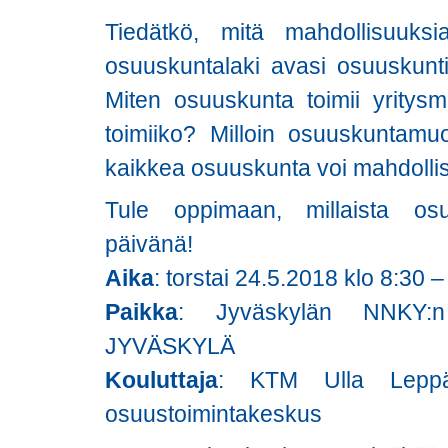
Tiedätkö, mitä mahdollisuuks
osuuskuntalaki avasi osuuskunt
Miten osuuskunta toimii yritysmu
toimiiko? Milloin osuuskuntamu
kaikkea osuuskunta voi mahdolli
Tule oppimaan, millaista osu
päivänä!
Aika
: torstai 24.5.2018 klo 8:30 
Paikka
: Jyväskylän NNKY:n 
JYVÄSKYLÄ
Kouluttaja
: KTM Ulla Leppä
osuustoimintakeskus