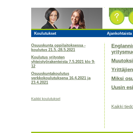
Koulutukset
Ajankohtaista 
Osuuskunta oppilaitoksessa -
Englanni
koulutus 21.5.-28.5.2021
yritysmu
Koulutus yritysten
Muutoksi
yhteistyörakenteista 7.5.2021 klo 9-
12
Yrittäjie
Osuuskuntakoulutus
verkkokoulutuksena 16.4.2021 ja
Miksi os
23.4.2021
Uusin es
Kaikki koulutukset
Kaikki tiedo