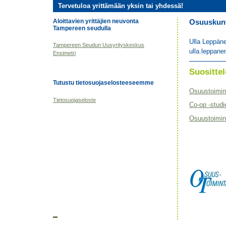
Tervetuloa yrittämään yksin tai yhdessä!
Aloittavien yrittäjien neuvonta
Osuuskunta
Tampereen seudulla
Ulla Leppän
Tampereen Seudun Uusyrityskeskus
ulla.leppane
Ensimetri
Suositt
Tutustu tietosuojaselosteeseemme
Osuustoimin
Tietosuojaseloste
Co-op -studi
Osuustoimint