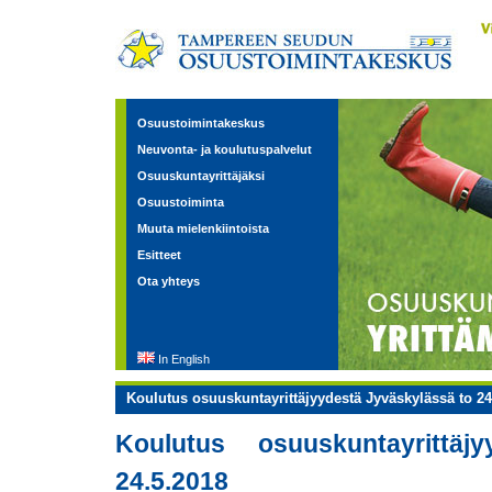
Osuustoimintakeskus
Neuvonta- ja koulutuspalvelut
Osuuskuntayrittäjäksi
Osuustoiminta
Muuta mielenkiintoista
Esitteet
Ota yhteys
In English
Koulutus osuuskuntayrittäjyydestä Jyväskylässä to 24
Koulutus osuuskuntayrittäj
24.5.2018