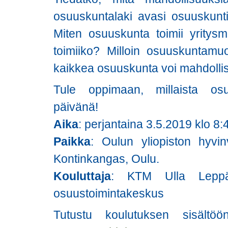
osuuskuntalaki avasi osuuskunt
Miten osuuskunta toimii yritysmu
toimiiko? Milloin osuuskuntamu
kaikkea osuuskunta voi mahdolli
Tule oppimaan, millaista osu
päivänä!
Aika
: perjantaina 3.5.2019 klo 8:
Paikka
: Oulun yliopiston hyvi
Kontinkangas, Oulu.
Kouluttaja
: KTM Ulla Leppä
osuustoimintakeskus
Tutustu koulutuksen sisält