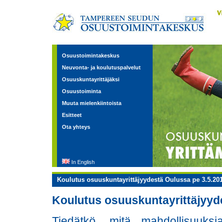
Osuustoimintakeskus
Neuvonta- ja koulutuspalvelut
Osuuskuntayrittäjäksi
Osuustoiminta
Muuta mielenkiintoista
Esitteet
Ota yhteys
In English
Koulutus osuuskuntayrittäjyydestä Oulussa pe 3.5.20
Koulutus osuuskuntayrittäjyyd
Tiedätkö, mitä mahdollisuuks