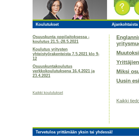
Koulutukset
Ajankohtaista 
Osuuskunta oppilaitoksessa -
Englanni
koulutus 21.5.-28.5.2021
yritysmu
Koulutus yritysten
Muutoksi
yhteistyörakenteista 7.5.2021 klo 9-
12
Yrittäjie
Osuuskuntakoulutus
verkkokoulutuksena 16.4.2021 ja
Miksi os
23.4.2021
Uusin es
Kaikki koulutukset
Kaikki tiedo
Tervetuloa yrittämään yksin tai yhdessä!