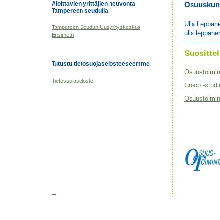
Aloittavien yrittäjien neuvonta
Osuuskunta
Tampereen seudulla
Ulla Leppän
Tampereen Seudun Uusyrityskeskus
ulla.leppane
Ensimetri
Suositt
Tutustu tietosuojaselosteeseemme
Osuustoimin
Tietosuojaseloste
Co-op -studi
Osuustoimint