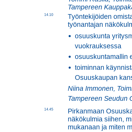
Tampereen Kauppak
14.10
Työntekijöiden omist
työnantajan näkökul
osuuskunta yritysm
vuokrauksessa
osuuskuntamallin ed
toiminnan käynnist
Osuuskaupan kanssa
Niina Immonen, Toim
Tampereen Seudun 
14.45
Pirkanmaan Osuuska
näkökulmia siihen, m
mukanaan ja miten ma