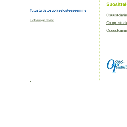
Suositt
Tutustu tietosuojaselosteeseemme
Osuustoimin
Tietosuojaseloste
Co-op -studi
Osuustoimint