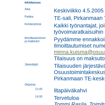
Infotilaisuus
Aika:
Keskiviikko 4.5.2005
Paikka:
TE-sali, Pirkanmaan
Kohderyhmä:
Kaikki työnantajat, joi
työvoimaratkaisuihin
Ilmoittautuminen
Pyydämme ennakkoilm
ja lisätiedot:
Ilmoittautumiset num
minna.kuisma@osuus
Tilaisuus on maksut
Järjestäjät:
Tilaisuuden järjestä
Osuustoimintakesku
Pirkanmaan TE-kesk
Ohjelma:
13.45
Iltapäiväkahvi
14.00
Tervetuloa
Tommi Rasila, Toimit