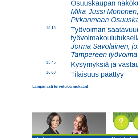
Osuuskaupan näkök
Mika-Jussi Mononen, 
Pirkanmaan Osuusk
15.15
Työvoiman saatavuude
työvoimakoulutuksell
Jorma Savolainen, j
Tampereen työvoimat
15.45
Kysymyksiä ja vasta
16.00
Tilaisuus päättyy
Lämpimästi tervetuloa mukaan!