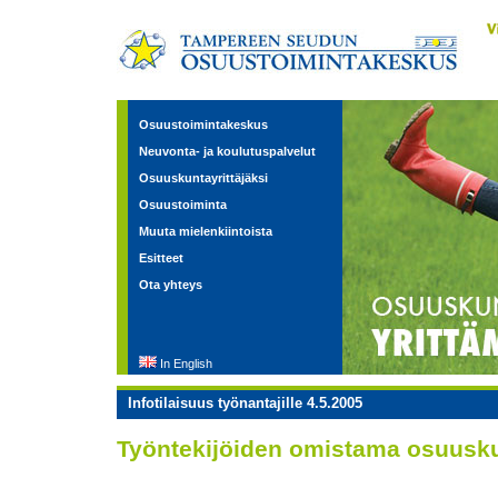
Osuustoimintakeskus
Neuvonta- ja koulutuspalvelut
Osuuskuntayrittäjäksi
Osuustoiminta
Muuta mielenkiintoista
Esitteet
Ota yhteys
In English
Infotilaisuus työnantajille 4.5.2005
Työntekijöiden omistama osuusku