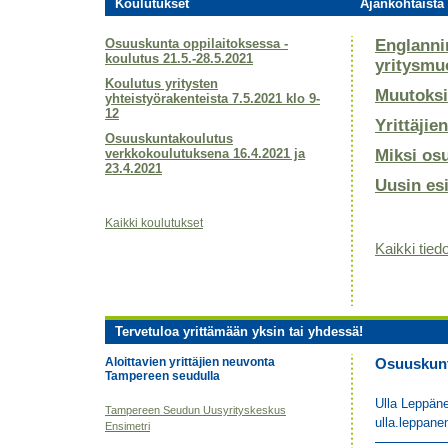
Koulutukset
Ajankohtaista 
Osuuskunta oppilaitoksessa -
Englanni
koulutus 21.5.-28.5.2021
yritysmu
Koulutus yritysten
Muutoksi
yhteistyörakenteista 7.5.2021 klo 9-
12
Yrittäjie
Osuuskuntakoulutus
verkkokoulutuksena 16.4.2021 ja
Miksi os
23.4.2021
Uusin es
Kaikki koulutukset
Kaikki tiedo
Tervetuloa yrittämään yksin tai yhdessä!
Aloittavien yrittäjien neuvonta
Osuuskunta
Tampereen seudulla
Ulla Leppän
Tampereen Seudun Uusyrityskeskus
ulla.leppane
Ensimetri