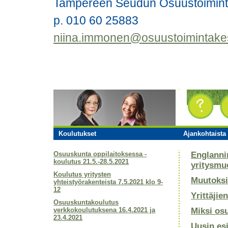
Tampereen Seudun Osuustoimin
p. 010 60 25883
niina.immonen@osuustoimintake
Koulutukset
Ajankohtaista 
Osuuskunta oppilaitoksessa -
Englanni
koulutus 21.5.-28.5.2021
yritysmu
Koulutus yritysten
Muutoksi
yhteistyörakenteista 7.5.2021 klo 9-
12
Yrittäjie
Osuuskuntakoulutus
verkkokoulutuksena 16.4.2021 ja
Miksi os
23.4.2021
Uusin es