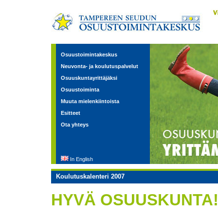
Osuustoimintakeskus
Neuvonta- ja koulutuspalvelut
Osuuskuntayrittäjäksi
Osuustoiminta
Muuta mielenkiintoista
Esitteet
Ota yhteys
In English
Koulutuskalenteri 2007
HYVÄ OSUUSKUNTA