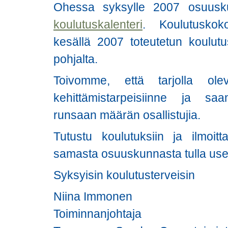
Ohessa syksylle 2007 osuuskunt
koulutuskalenteri
. Koulutuskok
kesällä 2007 toteutetun koulutu
pohjalta.
Toivomme, että tarjolla ole
kehittämistarpeisiinne ja saa
runsaan määrän osallistujia.
Tutustu koulutuksiin ja ilmo
samasta osuuskunnasta tulla use
Syksyisin koulutusterveisin
Niina Immonen
Toiminnanjohtaja