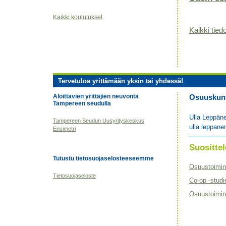
Kaikki koulutukset
Kaikki tiedo
Tervetuloa yrittämään yksin tai yhdessä!
Aloittavien yrittäjien neuvonta
Osuuskunta
Tampereen seudulla
Ulla Leppän
Tampereen Seudun Uusyrityskeskus
ulla.leppane
Ensimetri
Suositt
Tutustu tietosuojaselosteeseemme
Osuustoimin
Tietosuojaseloste
Co-op -studi
Osuustoimint