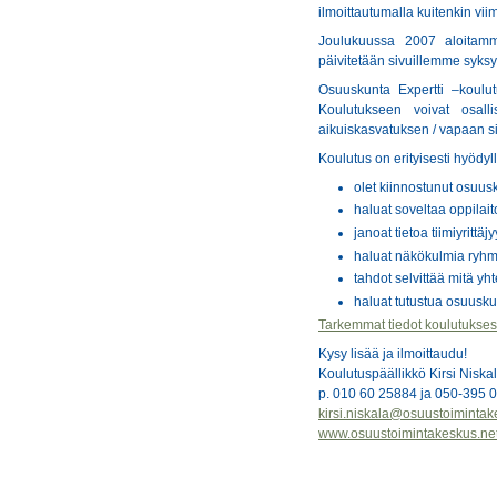
ilmoittautumalla kuitenkin vi
Joulukuussa 2007 aloitamm
päivitetään sivuillemme syksyn
Osuuskunta Expertti –koulut
Koulutukseen voivat osall
aikuiskasvatuksen / vapaan si
Koulutus on erityisesti hyödyll
olet kiinnostunut osuu
haluat soveltaa oppilai
janoat tietoa tiimiyrittäj
haluat näkökulmia ryh
tahdot selvittää mitä yht
haluat tutustua osuusk
Tarkemmat tiedot koulutukses
Kysy lisää ja ilmoittaudu!
Koulutuspäällikkö Kirsi Niska
p. 010 60 25884 ja 050-395 
kirsi.niskala@osuustoimintak
www.osuustoimintakeskus.ne