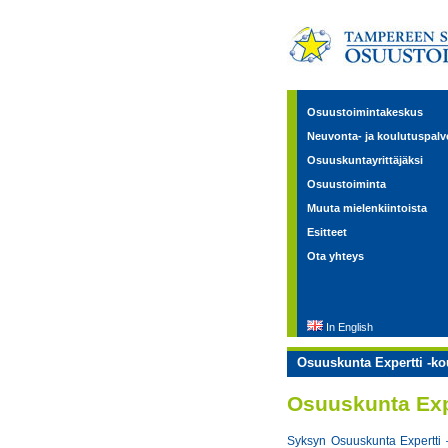
Osuustoimintakeskus
Neuvonta- ja koulutuspalv
Osuuskuntayrittäjäksi
Osuustoiminta
Muuta mielenkiintoista
Esitteet
Ota yhteys
In English
Osuuskunta Expertti -ko
Osuuskunta Expe
Syksyn Osuuskunta Expertti 