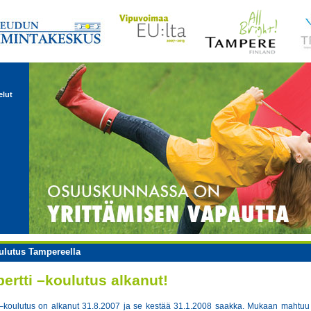
elut
ulutus Tampereella
rtti –koulutus alkanut!
–koulutus on alkanut 31.8.2007 ja se kestää 31.1.2008 saakka. Mukaan mahtuu 