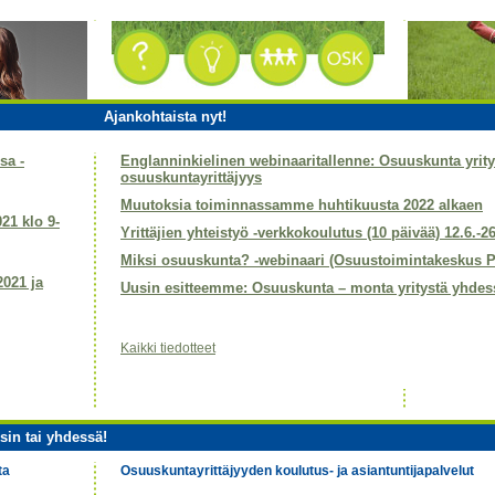
Ajankohtaista nyt!
sa -
Englanninkielinen webinaaritallenne: Osuuskunta yri
osuuskuntayrittäjyys
Muutoksia toiminnassamme huhtikuusta 2022 alkaen
021 klo 9-
Yrittäjien yhteistyö -verkkokoulutus (10 päivää) 12.6.-2
Miksi osuuskunta? -webinaari (Osuustoimintakeskus P
2021 ja
Uusin esitteemme: Osuuskunta – monta yritystä yhdes
Kaikki tiedotteet
sin tai yhdessä!
ta
Osuuskuntayrittäjyyden koulutus- ja asiantuntijapalvelut