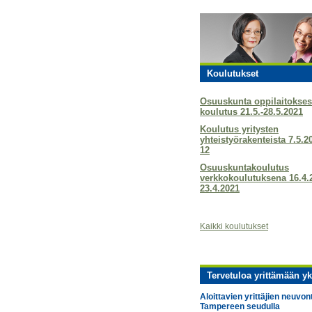
Koulutukset
Osuuskunta oppilaitokses
koulutus 21.5.-28.5.2021
Koulutus yritysten
yhteistyörakenteista 7.5.2
12
Osuuskuntakoulutus
verkkokoulutuksena 16.4.
23.4.2021
Kaikki koulutukset
Tervetuloa yrittämään yk
Aloittavien yrittäjien neuvon
Tampereen seudulla