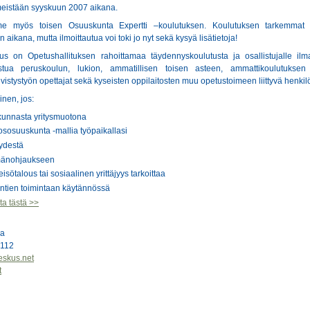
imeistään syyskuun 2007 aikana.
e myös toisen Osuuskunta Expertti –koulutuksen. Koulutuksen tarkemmat t
 aikana, mutta ilmoittautua voi toki jo nyt sekä kysyä lisätietoja!
us on Opetushallituksen rahoittamaa täydennyskoulutusta ja osallistujalle ilm
istua peruskoulun, lukion, ammatillisen toisen asteen, ammattikoulutuksen
vistystyön opettajat sekä kyseisten oppilaitosten muu opetustoimeen liittyvä henkil
inen, jos:
skunnasta yritysmuotona
tososuuskunta -mallia työpaikallasi
yydestä
mänohjaukseen
eisötalous tai sosiaalinen yrittäjyys tarkoittaa
untien toimintaan käytännössä
ta tästä >>
la
0112
eskus.net
t