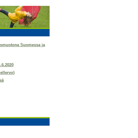
tysmuotona Suomessa ja
6.6.2020
ellervo)
sä