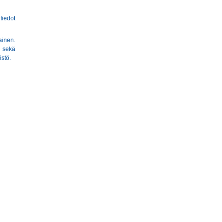
iedot
ainen.
 sekä
östö.