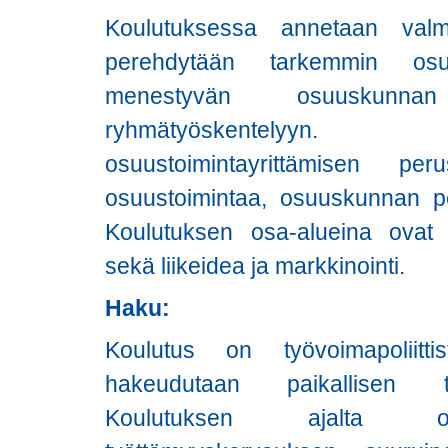
Koulutuksessa annetaan valmi
perehdytään tarkemmin osuu
menestyvän osuuskunna
ryhmätyöskentelyyn.
osuustoimintayrittämisen per
osuustoimintaa, osuuskunnan per
Koulutuksen osa-alueina ovat li
sekä liikeidea ja markkinointi.
Haku:
Koulutus on työvoimapoliitt
hakeudutaan paikallisen ty
Koulutuksen ajalta opi