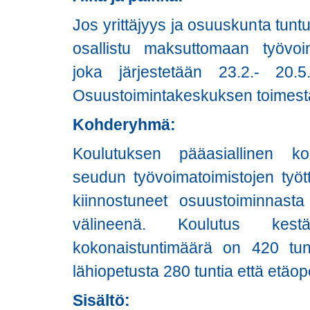
Jos yrittäjyys ja osuuskunta tunt
osallistu maksuttomaan työvoim
joka järjestetään 23.2.- 20
Osuustoimintakeskuksen toimest
Kohderyhmä:
Koulutuksen pääasiallinen 
seudun työvoimatoimistojen tyött
kiinnostuneet osuustoiminnasta
välineenä. Koulutus ke
kokonaistuntimäärä on 420 tunt
lähiopetusta 280 tuntia että etäop
Sisältö: