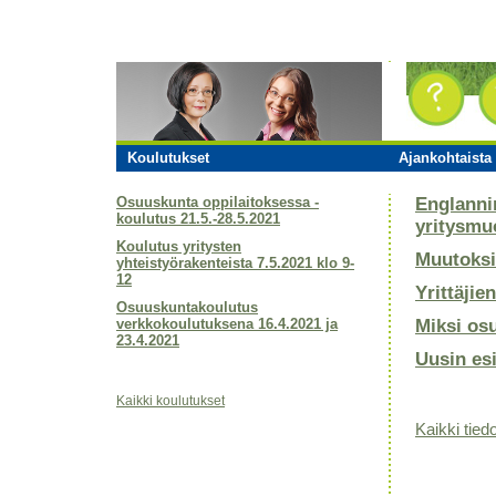
Koulutukset
Ajankohtaista 
Osuuskunta oppilaitoksessa -
Englanni
koulutus 21.5.-28.5.2021
yritysmu
Koulutus yritysten
Muutoksi
yhteistyörakenteista 7.5.2021 klo 9-
12
Yrittäjie
Osuuskuntakoulutus
verkkokoulutuksena 16.4.2021 ja
Miksi os
23.4.2021
Uusin es
Kaikki koulutukset
Kaikki tiedo