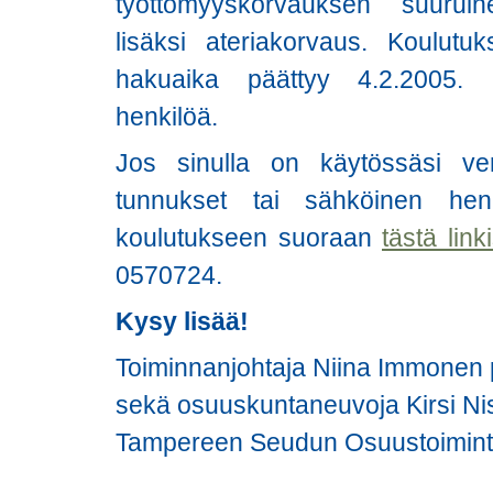
työttömyyskorvauksen suurui
lisäksi ateriakorvaus. Koulut
hakuaika päättyy 4.2.2005. 
henkilöä.
Jos sinulla on käytössäsi ver
tunnukset tai sähköinen henk
koulutukseen suoraan
tästä link
0570724.
Kysy lisää!
Toiminnanjohtaja Niina Immonen 
sekä osuuskuntaneuvoja Kirsi Ni
Tampereen Seudun Osuustoimint