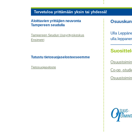
Tervetuloa yrittämään yksin tai yhdessä!
Aloittavien yrittäjien neuvonta
Osuuskunta
Tampereen seudulla
Ulla Leppän
Tampereen Seudun Uusyrityskeskus
ulla.leppane
Ensimetri
Suositt
Tutustu tietosuojaselosteeseemme
Osuustoimin
Tietosuojaseloste
Co-op -studi
Osuustoimint