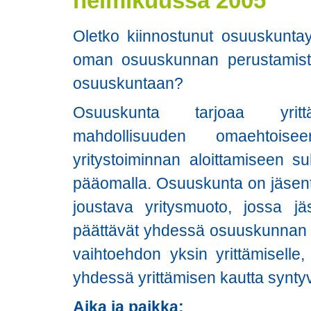
helmikuussa 2005
Oletko kiinnostunut osuuskuntayr
oman osuuskunnan perustamista t
osuuskuntaan?
Osuuskunta tarjoaa yrittäj
mahdollisuuden omaehtoise
yritystoiminnan aloittamiseen suh
pääomalla. Osuuskunta on jäsent
joustava yritysmuoto, jossa jä
päättävät yhdessä osuuskunnan a
vaihtoehdon yksin yrittämiselle
yhdessä yrittämisen kautta syntyv
Aika ja paikka: