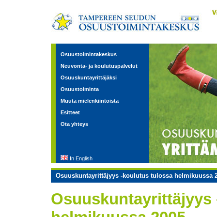
Osuustoimintakeskus
Neuvonta- ja koulutuspalvelut
Osuuskuntayrittäjäksi
Osuustoiminta
Muuta mielenkiintoista
Esitteet
Ota yhteys
In English
Osuuskuntayrittäjyys -koulutus tulossa helmikuussa 
Osuuskuntayrittäjyys 