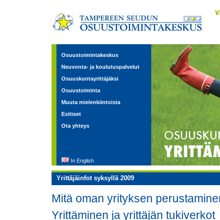
Osuustoimintakeskus
Neuvonta- ja koulutuspalvelut
Osuuskuntayrittäjäksi
Osuustoiminta
Muuta mielenkiintoista
Esitteet
Ota yhteys
In English
Yrittäjäinfot syksyllä 2009
Mitä oman yrityksen perustaminen
Yrittäminen ja yrittäjän tukiverkot