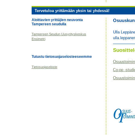
Tervetuloa yrittämään yksin tai yhdessä!
Aloittavien yrittäjien neuvonta
Osuuskunta
Tampereen seudulla
Ulla Leppän
Tampereen Seudun Uusyrityskeskus
ulla.leppane
Ensimetri
Suositt
Tutustu tietosuojaselosteeseemme
Osuustoimin
Tietosuojaseloste
Co-op -studi
Osuustoimint