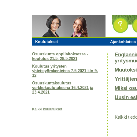
Koulutukset
Ajankohtaista 
Osuuskunta oppilaitoksessa -
Englanni
koulutus 21.5.-28.5.2021
yritysmu
Koulutus yritysten
Muutoksi
yhteistyörakenteista 7.5.2021 klo 9-
12
Yrittäjie
Osuuskuntakoulutus
verkkokoulutuksena 16.4.2021 ja
Miksi os
23.4.2021
Uusin es
Kaikki koulutukset
Kaikki tiedo