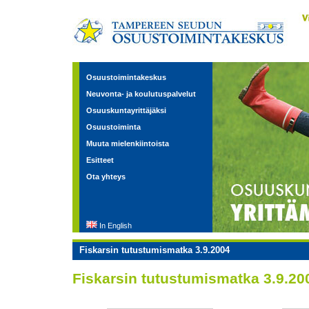
Osuustoimintakeskus
Neuvonta- ja koulutuspalvelut
Osuuskuntayrittäjäksi
Osuustoiminta
Muuta mielenkiintoista
Esitteet
Ota yhteys
In English
Fiskarsin tutustumismatka 3.9.2004
Fiskarsin tutustumismatka 3.9.20