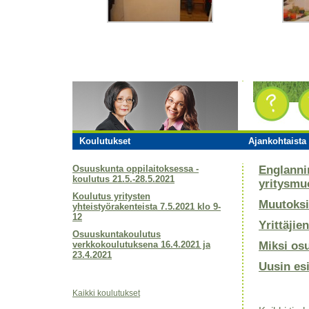
Koulutukset
Ajankohtaista 
Osuuskunta oppilaitoksessa -
Englanni
koulutus 21.5.-28.5.2021
yritysmu
Koulutus yritysten
Muutoksi
yhteistyörakenteista 7.5.2021 klo 9-
12
Yrittäjie
Osuuskuntakoulutus
verkkokoulutuksena 16.4.2021 ja
Miksi os
23.4.2021
Uusin es
Kaikki koulutukset