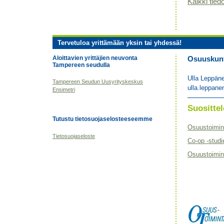
Kaikki tiedo
Tervetuloa yrittämään yksin tai yhdessä!
Aloittavien yrittäjien neuvonta
Osuuskunta
Tampereen seudulla
Ulla Leppän
Tampereen Seudun Uusyrityskeskus
ulla.leppane
Ensimetri
Suositt
Tutustu tietosuojaselosteeseemme
Osuustoimin
Tietosuojaseloste
Co-op -studi
Osuustoimint