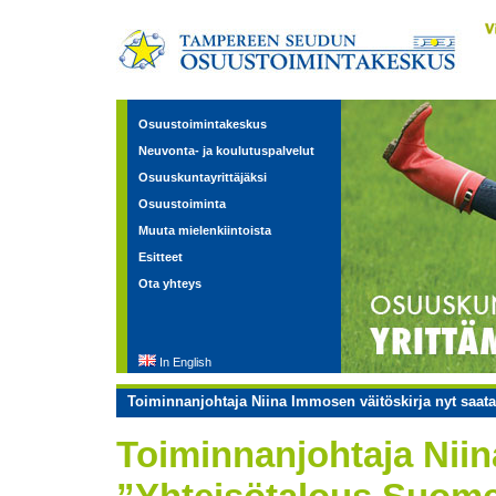
Osuustoimintakeskus
Neuvonta- ja koulutuspalvelut
Osuuskuntayrittäjäksi
Osuustoiminta
Muuta mielenkiintoista
Esitteet
Ota yhteys
In English
Toiminnanjohtaja Niina Immosen väitöskirja nyt saata
Toiminnanjohtaja Niin