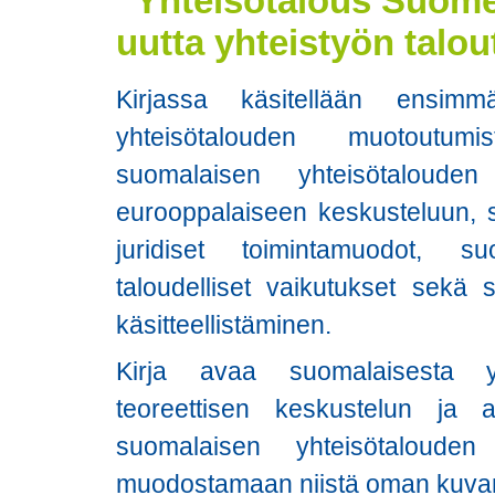
”Yhteisötalous Suomes
uutta yhteistyön talou
Kirjassa käsitellään ensimm
yhteisötalouden muotoutum
suomalaisen yhteisötaloude
eurooppalaiseen keskusteluun, 
juridiset toimintamuodot, su
taloudelliset vaikutukset sekä 
käsitteellistäminen.
Kirja avaa suomalaisesta yh
teoreettisen keskustelun ja 
suomalaisen yhteisötaloude
muodostamaan niistä oman kuva