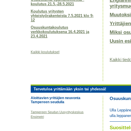
Englanni
koulutus 21.5.-28.5.2021
yritysmu
Koulutus yritysten
Muutoksi
yhteistyörakenteista 7.5.2021 klo 9-
12
Yrittäjie
Osuuskuntakoulutus
verkkokoulutuksena 16.4.2021 ja
Miksi os
23.4.2021
Uusin es
Kaikki koulutukset
Kaikki tiedo
Tervetuloa yrittämään yksin tai yhdessä!
Aloittavien yrittäjien neuvonta
Osuuskunta
Tampereen seudulla
Ulla Leppän
Tampereen Seudun Uusyrityskeskus
ulla.leppane
Ensimetri
Suositt