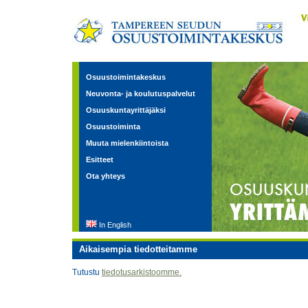
Osuustoimintakeskus
Neuvonta- ja koulutuspalvelut
Osuuskuntayrittäjäksi
Osuustoiminta
Muuta mielenkiintoista
Esitteet
Ota yhteys
In English
Aikaisempia tiedotteitamme
Tutustu
tiedotusarkistoomme.