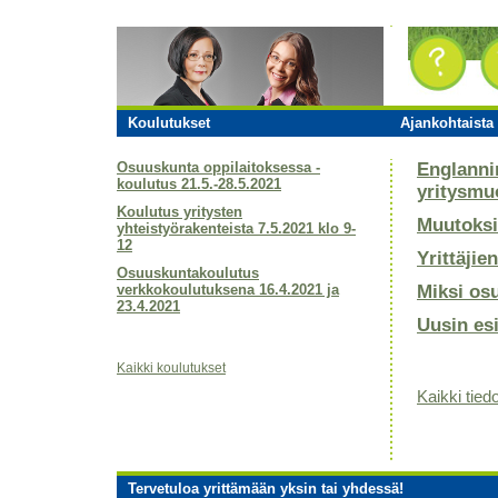
Koulutukset
Ajankohtaista 
Osuuskunta oppilaitoksessa -
Englanni
koulutus 21.5.-28.5.2021
yritysmu
Koulutus yritysten
Muutoksi
yhteistyörakenteista 7.5.2021 klo 9-
12
Yrittäjie
Osuuskuntakoulutus
verkkokoulutuksena 16.4.2021 ja
Miksi os
23.4.2021
Uusin es
Kaikki koulutukset
Kaikki tiedo
Tervetuloa yrittämään yksin tai yhdessä!