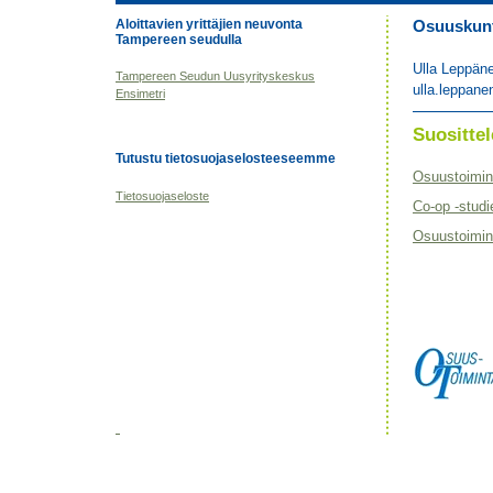
Aloittavien yrittäjien neuvonta
Osuuskunta
Tampereen seudulla
Ulla Leppän
Tampereen Seudun Uusyrityskeskus
ulla.leppane
Ensimetri
Suositt
Tutustu tietosuojaselosteeseemme
Osuustoimin
Tietosuojaseloste
Co-op -studi
Osuustoimint