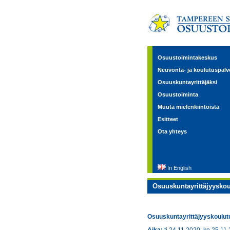
Osuustoimintakeskus
Neuvonta- ja koulutuspalv
Osuuskuntayrittäjäksi
Osuustoiminta
Muuta mielenkiintoista
Esitteet
Ota yhteys
In English
Osuuskuntayrittäjyyskou
Osuuskuntayrittäjyyskoulutu