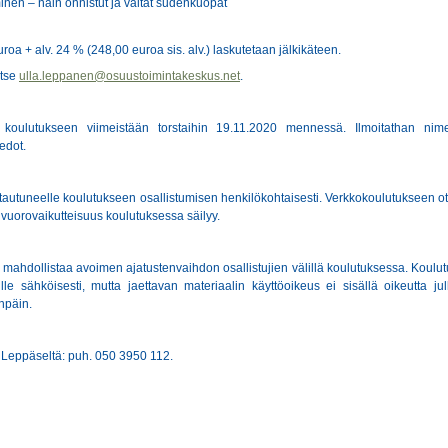
en – näin onnistut ja vältät sudenkuopat
oa + alv. 24 % (248,00 euroa sis. alv.) laskutetaan jälkikäteen.
itse
ulla.leppanen@osuustoimintakeskus.net
.
koulutukseen viimeistään torstaihin 19.11.2020 mennessä. Ilmoitathan nime
edot.
ttautuneelle koulutukseen osallistumisen henkilökohtaisesti. Verkkokoulutukseen o
a vuorovaikutteisuus koulutuksessa säilyy.
ä mahdollistaa avoimen ajatustenvaihdon osallistujien välillä koulutuksessa. Koulu
jille sähköisesti, mutta jaettavan materiaalin käyttöoikeus ei sisällä oikeutta jul
enpäin.
a Leppäseltä: puh. 050 3950 112.
tukseen!