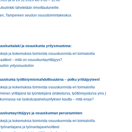
.2020 ja to 26.11.2020 klo 9:00 – 11:00
ulinkki lähetetään ilmoittautuneille.
en, Tampereen seudun osuustoimintakeskus
uskuntalaki ja osuuskunta yritysmuotona:
kejä ja kokemuksia toimivista osuuskunnista eri toimialoilla
atteet – mitä on osuuskuntayrittäjyys?
uihin yritysmuotoihin
uuskunta työllistymismahdollisuutena – polku yrittäjyyteen!
kejä ja kokemuksia toimivista osuuskunnista eri toimialoilla
inen yrittäjänä tai työntekijänä (eläketurva, työttömyysturva yms.)
kunnassa vai laskutuspalveluyrityksen kautta – mitä eroja?
kuntayrittäjyys ja osuuskunnan perustaminen
kejä ja kokemuksia toimivista osuuskunnista eri toimialoilla
yönantajana ja työnantajavelvoitteet