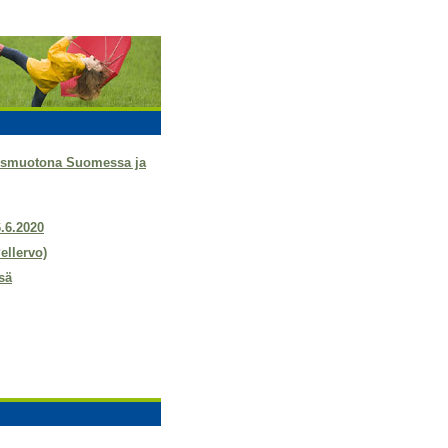
tysmuotona Suomessa ja
6.6.2020
ellervo)
sä