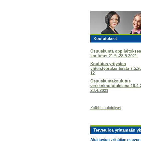
Koulutukset
Osuuskunta oppilaitokses
koulutus 21.5.-28.5.2021
Koulutus yritysten
yhteistyörakenteista 7.5.2
12
Osuuskuntakoulutus
verkkokoulutuksena 16.4.
23.4.2021
Kaikki koulutukset
Tervetuloa yrittämään yk
Aloittavien yrittäjien neuvon