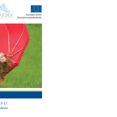
15-17.
ppänen