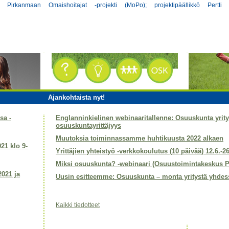
set Pirkanmaan Omaishoitajat -projekti (MoPo); projektipäällikkö Pertti 
Ajankohtaista nyt!
sa -
Englanninkielinen webinaaritallenne: Osuuskunta yri
osuuskuntayrittäjyys
Muutoksia toiminnassamme huhtikuusta 2022 alkaen
021 klo 9-
Yrittäjien yhteistyö -verkkokoulutus (10 päivää) 12.6.-2
Miksi osuuskunta? -webinaari (Osuustoimintakeskus P
2021 ja
Uusin esitteemme: Osuuskunta – monta yritystä yhdes
Kaikki tiedotteet