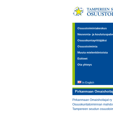
Osuustoimintakeskus
Neuvonta- ja koulutuspalv
Osuuskuntayrittäjäksi
Osuustoiminta
Muuta mielenkiintoista
Esitteet
Ota yhteys
In English
Pirkanmaan Omaishoitaj
Pirkanmaan Omaishoitajat ry 
Osuuskuntatoiminnan mahdoll
Tampereen seudun osuustoim