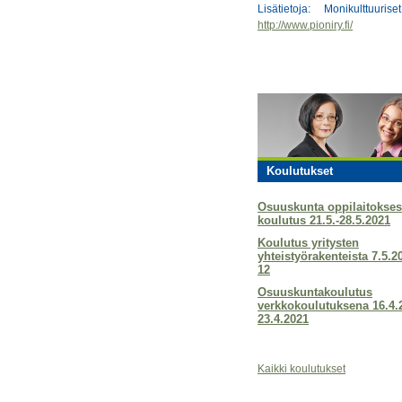
Lisätietoja: Monikulttuuri
http://www.pioniry.fi/
Koulutukset
Osuuskunta oppilaitokses
koulutus 21.5.-28.5.2021
Koulutus yritysten
yhteistyörakenteista 7.5.2
12
Osuuskuntakoulutus
verkkokoulutuksena 16.4.
23.4.2021
Kaikki koulutukset