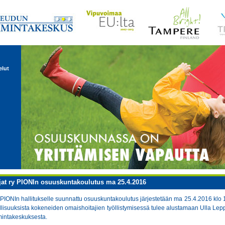
elut
at ry PIONIn osuuskuntakoulutus ma 25.4.2016
PIONIn hallitukselle suunnattu osuuskuntakoulutus järjestetään ma 25.4.2016 klo 
isuuksista kokeneiden omaishoitajien työllistymisessä tulee alustamaan Ulla Le
intakeskuksesta.