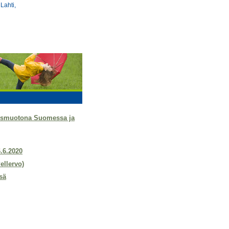
Lahti,
tysmuotona Suomessa ja
6.6.2020
ellervo)
sä