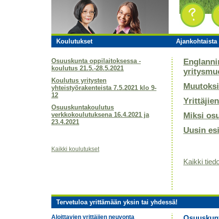
Koulutukset
Ajankohtaista 
Osuuskunta oppilaitoksessa -
Englanni
koulutus 21.5.-28.5.2021
yritysmu
Koulutus yritysten
Muutoksi
yhteistyörakenteista 7.5.2021 klo 9-
12
Yrittäjie
Osuuskuntakoulutus
verkkokoulutuksena 16.4.2021 ja
Miksi os
23.4.2021
Uusin es
Kaikki koulutukset
Kaikki tiedo
Tervetuloa yrittämään yksin tai yhdessä!
Aloittavien yrittäjien neuvonta
Osuuskunta