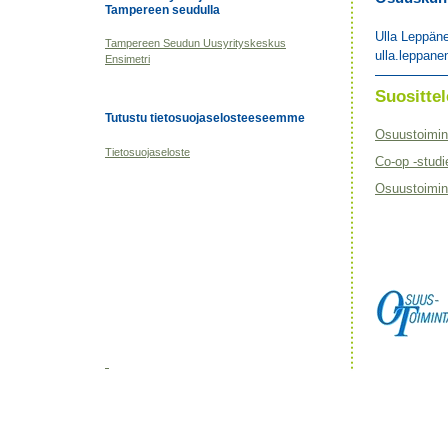
Tampereen seudulla
Ulla Leppän
Tampereen Seudun Uusyrityskeskus
ulla.leppane
Ensimetri
Suositt
Tutustu tietosuojaselosteeseemme
Osuustoimin
Tietosuojaseloste
Co-op -studi
Osuustoimint