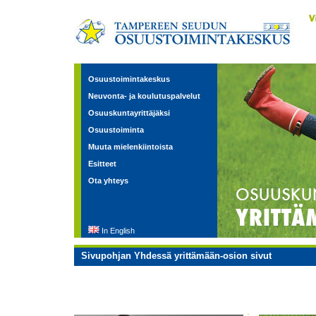
Osuustoimintakeskus
Neuvonta- ja koulutuspalvelut
Osuuskuntayrittäjäksi
Osuustoiminta
Muuta mielenkiintoista
Esitteet
Ota yhteys
In English
Sivupohjan Yhdessä yrittämään-osion sivut