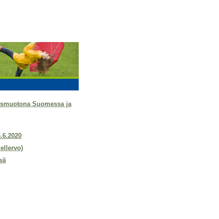
tysmuotona Suomessa ja
6.6.2020
ellervo)
sä