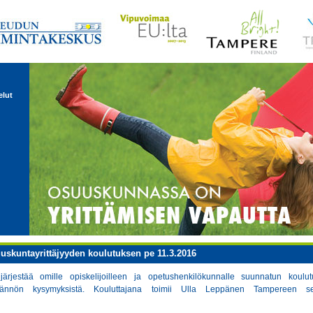
elut
uskuntayrittäjyyden koulutuksen pe 11.3.2016
ärjestää omille opiskelijoilleen ja opetushenkilökunnalle suunnatun koulu
äytännön kysymyksistä. Kouluttajana toimii Ulla Leppänen Tampereen s