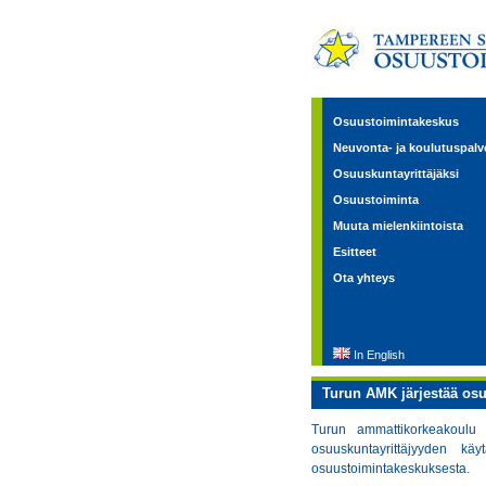
Osuustoimintakeskus
Neuvonta- ja koulutuspalv
Osuuskuntayrittäjäksi
Osuustoiminta
Muuta mielenkiintoista
Esitteet
Ota yhteys
In English
Turun AMK järjestää osu
Turun ammattikorkeakoulu j
osuuskuntayrittäjyyden k
osuustoimintakeskuksesta.