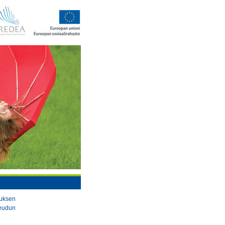
tuksen
eudun