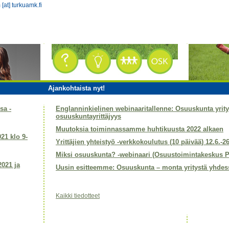
 [at] turkuamk.fi
Ajankohtaista nyt!
sa -
Englanninkielinen webinaaritallenne: Osuuskunta yri
osuuskuntayrittäjyys
Muutoksia toiminnassamme huhtikuusta 2022 alkaen
021 klo 9-
Yrittäjien yhteistyö -verkkokoulutus (10 päivää) 12.6.-2
Miksi osuuskunta? -webinaari (Osuustoimintakeskus P
2021 ja
Uusin esitteemme: Osuuskunta – monta yritystä yhdes
Kaikki tiedotteet