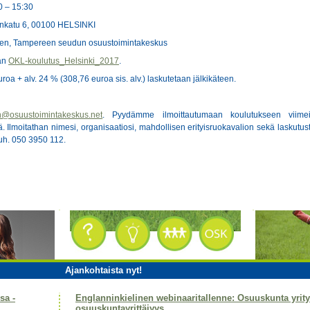
30 – 15:30
onkatu 6, 00100 HELSINKI
en, Tampereen seudun osuustoimintakeskus
aan
OKL-koulutus_Helsinki_2017
.
oa + alv. 24 % (308,76 euroa sis. alv.) laskutetaan jälkikäteen.
n@osuustoimintakeskus.net
. Pyydämme ilmoittautumaan koulutukseen viimei
. Ilmoitathan nimesi, organisaatiosi, mahdollisen erityisruokavalion sekä laskutust
puh. 050 3950 112.
Ajankohtaista nyt!
sa -
Englanninkielinen webinaaritallenne: Osuuskunta yri
osuuskuntayrittäjyys