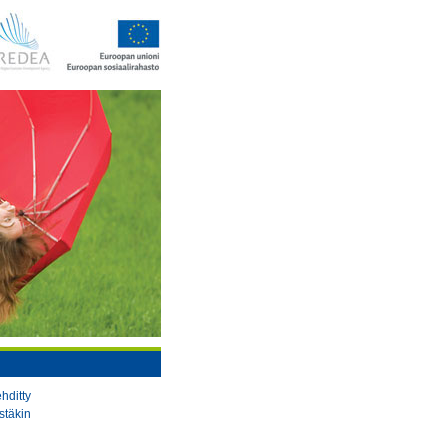
hditty
täkin