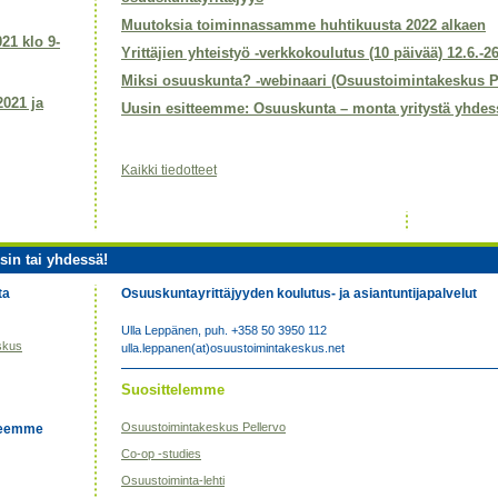
Muutoksia toiminnassamme huhtikuusta 2022 alkaen
021 klo 9-
Yrittäjien yhteistyö -verkkokoulutus (10 päivää) 12.6.-2
Miksi osuuskunta? -webinaari (Osuustoimintakeskus P
2021 ja
Uusin esitteemme: Osuuskunta – monta yritystä yhdes
Kaikki tiedotteet
sin tai yhdessä!
ta
Osuuskuntayrittäjyyden koulutus- ja asiantuntijapalvelut
Ulla Leppänen, puh. +358 50 3950 112
skus
ulla.leppanen(at)osuustoimintakeskus.net
Suosittelemme
Osuustoimintakeskus Pellervo
eseemme
Co-op -studies
Osuustoiminta-lehti