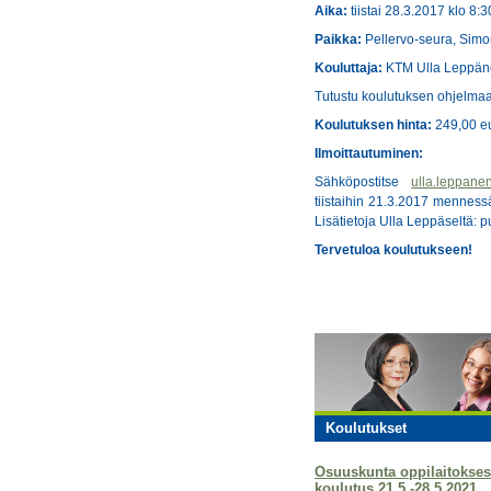
Aika:
tiistai 28.3.2017 klo 8:
Paikka:
Pellervo-seura, Sim
Kouluttaja:
KTM Ulla Leppän
Tutustu koulutuksen ohjelm
Koulutuksen hinta:
249,00 eur
Ilmoittautuminen:
Sähköpostitse
ulla.leppane
tiistaihin 21.3.2017 mennessä
Lisätietoja Ulla Leppäseltä: 
Tervetuloa koulutukseen!
Koulutukset
Osuuskunta oppilaitokses
koulutus 21.5.-28.5.2021