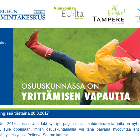
elut
gissä tiistaina 28.3.2017
en 2014 alussa. Uusi laki synnytti paljon uusia mahdollisuuksia, joita on nyt e
. Tule oppimaan, miten osuuskuntamallia voi tänä päivänä hyödyntää entis
ään yhteistyössä Pellervo-Seuran kanssa.