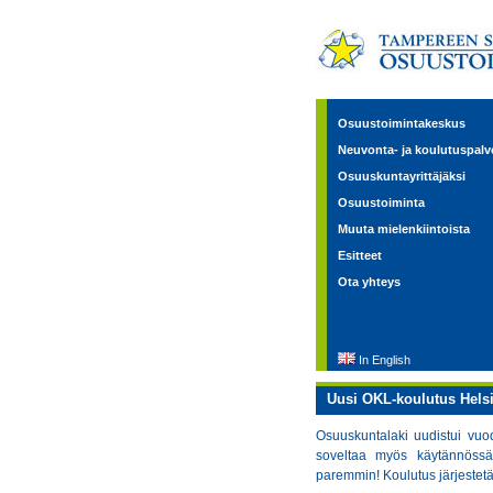
Osuustoimintakeskus
Neuvonta- ja koulutuspalv
Osuuskuntayrittäjäksi
Osuustoiminta
Muuta mielenkiintoista
Esitteet
Ota yhteys
In English
Uusi OKL-koulutus Helsin
Osuuskuntalaki uudistui vuod
soveltaa myös käytännössä
paremmin! Koulutus järjestet