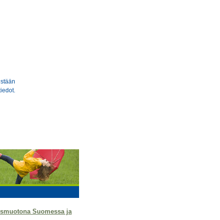
stään
iedot.
tysmuotona Suomessa ja