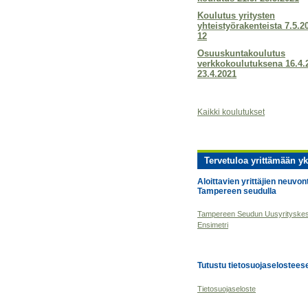
Koulutus yritysten
yhteistyörakenteista 7.5.2
12
Osuuskuntakoulutus
verkkokoulutuksena 16.4.
23.4.2021
Kaikki koulutukset
Tervetuloa yrittämään yk
Aloittavien yrittäjien neuvon
Tampereen seudulla
Tampereen Seudun Uusyrityske
Ensimetri
Tutustu tietosuojaseloste
Tietosuojaseloste