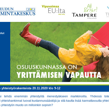
elut
 yhteistyörakenteista 20.11.2020 klo 9-12
lisi tehdä enemmän yhteistyötä menestyäkseen markkinoilla. Yhdessä toteu
ai yhteishankinnat luovat kustannussäästöjä ja sitä kautta lisää kannattavuutta yhtei
kä yhteistyön muoto on milloinkin sopivin?