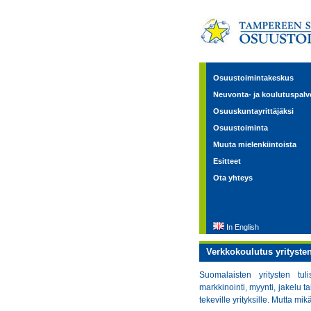
Osuustoimintakeskus
Neuvonta- ja koulutuspalv
Osuuskuntayrittäjäksi
Osuustoiminta
Muuta mielenkiintoista
Esitteet
Ota yhteys
In English
Verkkokoulutus yritysten
Suomalaisten yritysten tu
markkinointi, myynti, jakelu t
tekeville yrityksille. Mutta mi