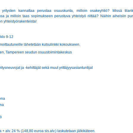
en yritysten kannattaa perustaa osuuskunta, milloin osakeyhtiö? Missä tilan
a ja milloin taas sopimukseen perustuva yhteistyö riittää? Näihin aiheisiin pu
n yhteistyörakenteista!
 klo 9-12
oittautuneille lähetetään kutsulinkki kokoukseen.
en, Tampereen seudun osuustoimintakeskus
ritysneuvojat ja -kehittäjät sekä muut yrittäjyysasiantuntijat
ena
ena
yö
 + alv. 24 % (148,80 euroa sis.alv.) laskutetaan jälkikäteen.