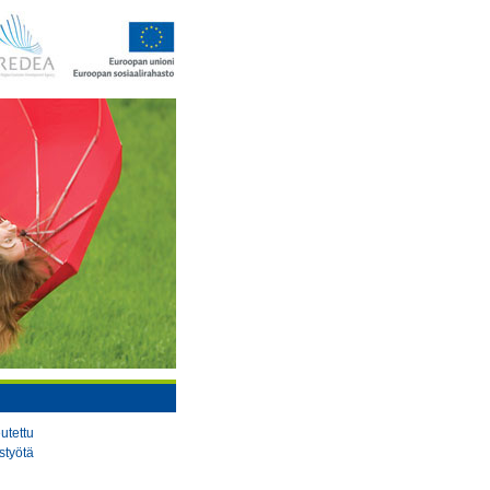
tettu
styötä