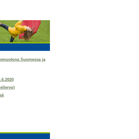
tysmuotona Suomessa ja
6.6.2020
ellervo)
sä