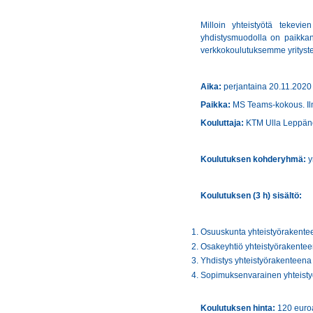
Milloin yhteistyötä tekevi
yhdistysmuodolla on paikkans
verkkokoulutuksemme yrityste
Aika:
perjantaina 20.11.2020
Paikka:
MS Teams-kokous. Ilm
Kouluttaja:
KTM Ulla Leppän
Koulutuksen kohderyhmä:
y
Koulutuksen (3 h) sisältö:
Osuuskunta yhteistyörakente
Osakeyhtiö yhteistyörakente
Yhdistys yhteistyörakenteena
Sopimuksenvarainen yhteist
Koulutuksen hinta:
120 euroa