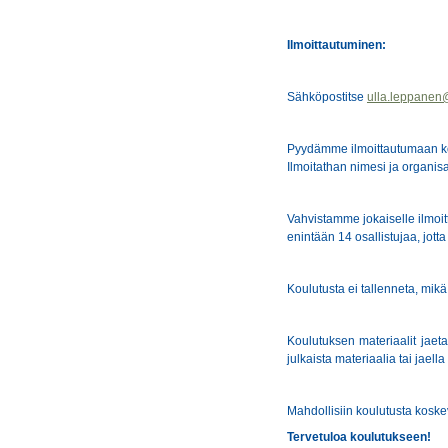
Ilmoittautuminen:
Sähköpostitse
ulla.leppanen
Pyydämme ilmoittautumaan k
Ilmoitathan nimesi ja organisa
Vahvistamme jokaiselle ilmoi
enintään 14 osallistujaa, jott
Koulutusta ei tallenneta, mikä
Koulutuksen materiaalit jaetaa
julkaista materiaalia tai jaella
Mahdollisiin koulutusta kosk
Tervetuloa koulutukseen!