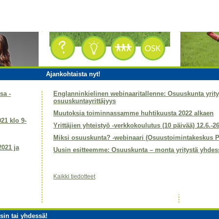
Ajankohtaista nyt!
sa -
Englanninkielinen webinaaritallenne: Osuuskunta yri
osuuskuntayrittäjyys
Muutoksia toiminnassamme huhtikuusta 2022 alkaen
021 klo 9-
Yrittäjien yhteistyö -verkkokoulutus (10 päivää) 12.6.-2
Miksi osuuskunta? -webinaari (Osuustoimintakeskus P
2021 ja
Uusin esitteemme: Osuuskunta – monta yritystä yhdes
Kaikki tiedotteet
sin tai yhdessä!