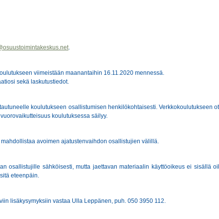
@osuustoimintakeskus.net
.
oulutukseen viimeistään maanantaihin 16.11.2020 mennessä.
atiosi sekä laskutustiedot.
ttautuneelle koulutukseen osallistumisen henkilökohtaisesti. Verkkokoulutukseen o
a vuorovaikutteisuus koulutuksessa säilyy.
 mahdollistaa avoimen ajatustenvaihdon osallistujien välillä.
n osallistujille sähköisesti, mutta jaettavan materiaalin käyttöoikeus ei sisällä oi
 sitä eteenpäin.
eviin lisäkysymyksiin vastaa Ulla Leppänen, puh. 050 3950 112.